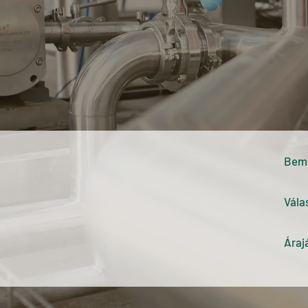
Bem
Vála
Áraj