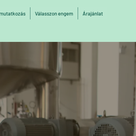
mutatkozás
Válasszon engem
Árajánlat