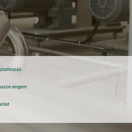
utatkozás
sszon engem
ánlat